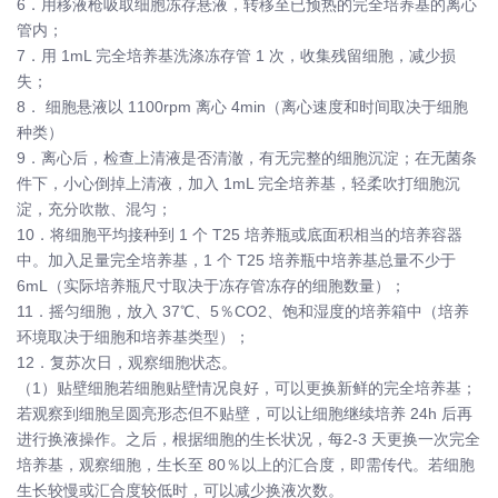
6．用移液枪吸取细胞冻存悬液，转移至已预热的完全培养基的离心
管内；
7．用 1mL 完全培养基洗涤冻存管 1 次，收集残留细胞，减少损
失；
8． 细胞悬液以 1100rpm 离心 4min（离心速度和时间取决于细胞
种类）
9．离心后，检查上清液是否清澈，有无完整的细胞沉淀；在无菌条
件下，小心倒掉上清液，加入 1mL 完全培养基，轻柔吹打细胞沉
淀，充分吹散、混匀；
10．将细胞平均接种到 1 个 T25 培养瓶或底面积相当的培养容器
中。加入足量完全培养基，1 个 T25 培养瓶中培养基总量不少于
6mL（实际培养瓶尺寸取决于冻存管冻存的细胞数量）；
11．摇匀细胞，放入 37℃、5％CO2、饱和湿度的培养箱中（培养
环境取决于细胞和培养基类型）；
12．复苏次日，观察细胞状态。
（1）贴壁细胞若细胞贴壁情况良好，可以更换新鲜的完全培养基；
若观察到细胞呈圆亮形态但不贴壁，可以让细胞继续培养 24h 后再
进行换液操作。之后，根据细胞的生长状况，每2-3 天更换一次完全
培养基，观察细胞，生长至 80％以上的汇合度，即需传代。若细胞
生长较慢或汇合度较低时，可以减少换液次数。