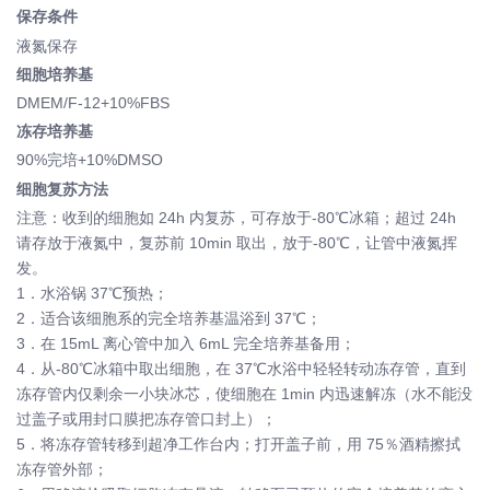
保存条件
液氮保存
细胞培养基
DMEM/F-12+10%FBS
冻存培养基
90%完培+10%DMSO
细胞复苏方法
注意：收到的细胞如 24h 内复苏，可存放于-80℃冰箱；超过 24h
请存放于液氮中，复苏前 10min 取出，放于-80℃，让管中液氮挥
发。
1．水浴锅 37℃预热；
2．适合该细胞系的完全培养基温浴到 37℃；
3．在 15mL 离心管中加入 6mL 完全培养基备用；
4．从-80℃冰箱中取出细胞，在 37℃水浴中轻轻转动冻存管，直到
冻存管内仅剩余一小块冰芯，使细胞在 1min 内迅速解冻（水不能没
过盖子或用封口膜把冻存管口封上）；
5．将冻存管转移到超净工作台内；打开盖子前，用 75％酒精擦拭
冻存管外部；