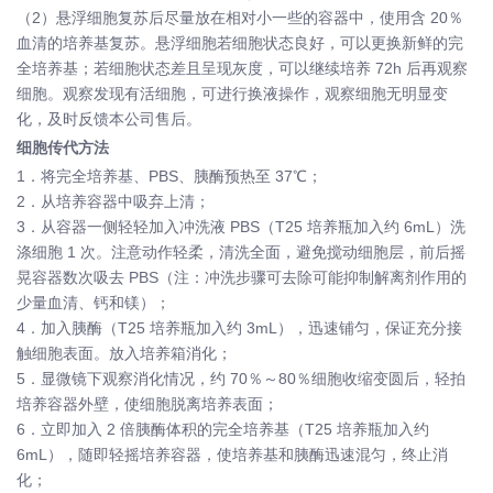
（2）悬浮细胞复苏后尽量放在相对小一些的容器中，使用含 20％
血清的培养基复苏。悬浮细胞若细胞状态良好，可以更换新鲜的完
全培养基；若细胞状态差且呈现灰度，可以继续培养 72h 后再观察
细胞。观察发现有活细胞，可进行换液操作，观察细胞无明显变
化，及时反馈本公司售后。
细胞传代方法
1．将完全培养基、PBS、胰酶预热至 37℃；
2．从培养容器中吸弃上清；
3．从容器一侧轻轻加入冲洗液 PBS（T25 培养瓶加入约 6mL）洗
涤细胞 1 次。注意动作轻柔，清洗全面，避免搅动细胞层，前后摇
晃容器数次吸去 PBS（注：冲洗步骤可去除可能抑制解离剂作用的
少量血清、钙和镁）；
4．加入胰酶（T25 培养瓶加入约 3mL），迅速铺匀，保证充分接
触细胞表面。放入培养箱消化；
5．显微镜下观察消化情况，约 70％～80％细胞收缩变圆后，轻拍
培养容器外壁，使细胞脱离培养表面；
6．立即加入 2 倍胰酶体积的完全培养基（T25 培养瓶加入约
6mL），随即轻摇培养容器，使培养基和胰酶迅速混匀，终止消
化；