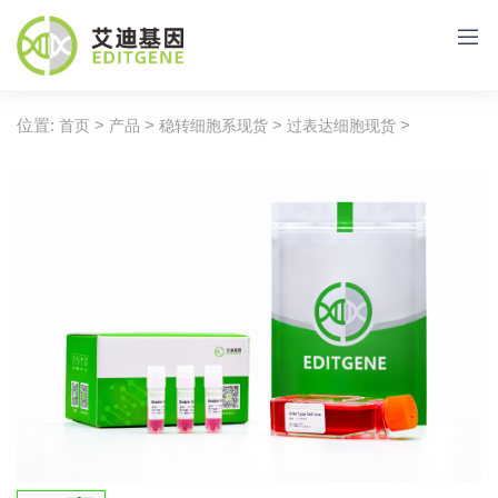
位置:
>
>
>
>
首页
产品
稳转细胞系现货
过表达细胞现货