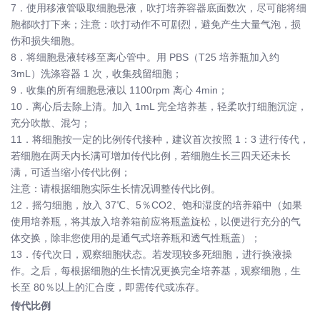
7．使用移液管吸取细胞悬液，吹打培养容器底面数次，尽可能将细
胞都吹打下来；注意：吹打动作不可剧烈，避免产生大量气泡，损
伤和损失细胞。
8．将细胞悬液转移至离心管中。用 PBS（T25 培养瓶加入约
3mL）洗涤容器 1 次，收集残留细胞；
9．收集的所有细胞悬液以 1100rpm 离心 4min；
10．离心后去除上清。加入 1mL 完全培养基，轻柔吹打细胞沉淀，
充分吹散、混匀；
11．将细胞按一定的比例传代接种，建议首次按照 1：3 进行传代，
若细胞在两天内长满可增加传代比例，若细胞生长三四天还未长
满，可适当缩小传代比例；
注意：请根据细胞实际生长情况调整传代比例。
12．摇匀细胞，放入 37℃、5％CO2、饱和湿度的培养箱中（如果
使用培养瓶，将其放入培养箱前应将瓶盖旋松，以便进行充分的气
体交换，除非您使用的是通气式培养瓶和透气性瓶盖）；
13．传代次日，观察细胞状态。若发现较多死细胞，进行换液操
作。之后，每根据细胞的生长情况更换完全培养基，观察细胞，生
长至 80％以上的汇合度，即需传代或冻存。
传代比例