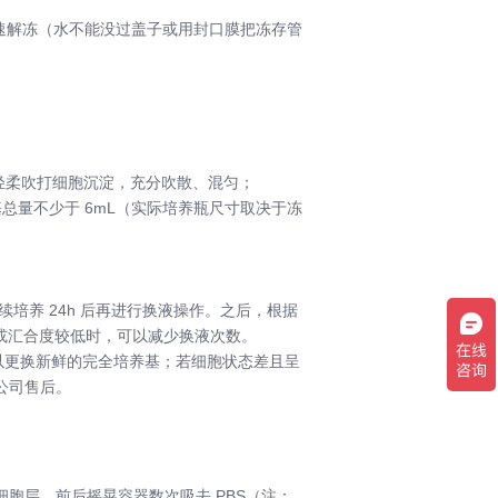
内迅速解冻（水不能没过盖子或用封口膜把冻存管
，轻柔吹打细胞沉淀，充分吹散、混匀；
养基总量不少于 6mL（实际培养瓶尺寸取决于冻
养 24h 后再进行换液操作。之后，根据
慢或汇合度较低时，可以减少换液次数。
以更换新鲜的完全培养基；若细胞状态差且呈
公司售后。
动细胞层，前后摇晃容器数次吸去 PBS（注：