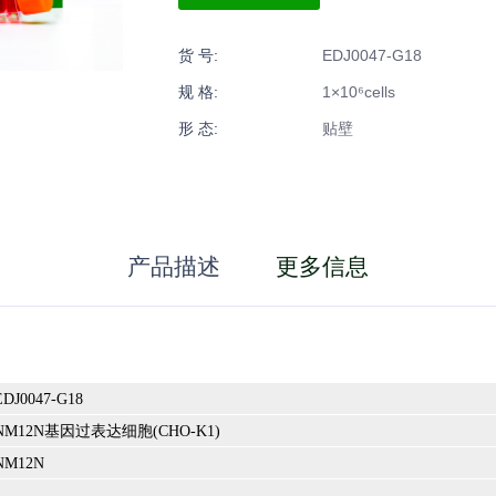
货 号:
EDJ0047-G18
规 格:
1×10⁶cells
形 态:
贴壁
产品描述
更多信息
J0047-G18
M12N基因过表达细胞(CHO-K1)
M12N