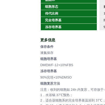
细胞形态
贴
传代比例
1/6
完全培养基
F-
冻存培养基
95
更多信息
保存条件
液氮保存
细胞培养基
DMEM/F-12+10%FBS
冻存培养基
90%完培+10%DMSO
细胞复苏方法
注意：收到的细胞如 24h 内复苏，可存放于-
1．水浴锅 37℃预热；
2．适合该细胞系的完全培养基温浴到 37℃