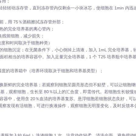
基备用；
浴中轻轻转动冻存管，直到冻存管内仅剩余一小块冰芯，使细胞在 1min 
前，用 75％酒精擦拭冻存管外部；
预热的完全培养基的离心管内；
，收集残留细胞，减少损失；
（离心速度和时间取决于细胞种类）
的细胞沉淀；在无菌条件下，小心倒掉上清液，加入 1mL 完全培养基
瓶或底面积相当的培养容器中。加入足量完全培养基，1 个 T25 培养瓶中培
饱和湿度的培养箱中（培养环境取决于细胞和培养基类型）；
换新鲜的完全培养基；若观察到细胞呈圆亮形态但不贴壁，可以让细胞继续培
培养基，观察细胞，生长至 80％以上的汇合度，即需传代。若细胞生长较
容器中，使用含 20％血清的培养基复苏。悬浮细胞若细胞状态良好，可
胞。观察发现有活细胞，可进行换液操作，观察细胞无明显变化，及时反馈本
；
 培养瓶加入约 6mL）洗涤细胞 1 次。注意动作轻柔，清洗全面，避免搅