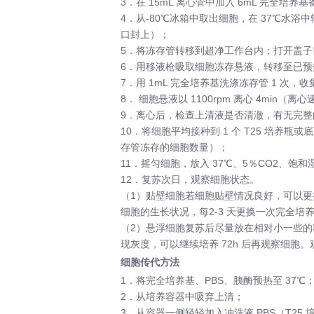
3．在 15mL 离心管中加入 6mL 完全培养
4．从-80℃冰箱中取出细胞，在 37℃水
口封上）；
5．将冻存管转移到超净工作台内；打开盖子
6．用移液枪吸取细胞冻存悬液，转移至已
7．用 1mL 完全培养基洗涤冻存管 1 次
8． 细胞悬液以 1100rpm 离心 4min
9．离心后，检查上清液是否清澈，有无完整
10．将细胞平均接种到 1 个 T25 培养
存管冻存的细胞数量）；
11．摇匀细胞，放入 37℃、5％CO2、
12．复苏次日，观察细胞状态。
（1）贴壁细胞若细胞贴壁情况良好，可以更
细胞的生长状况，每2-3 天更换一次完全
（2）悬浮细胞复苏后尽量放在相对小一些的
现灰度，可以继续培养 72h 后再观察细
细胞传代方法
1．将完全培养基、PBS、胰酶预热至 37℃
2．从培养容器中吸弃上清；
3．从容器一侧轻轻加入冲洗液 PBS（T25