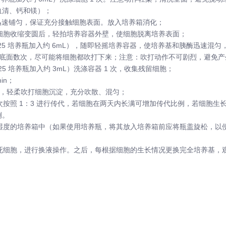
血清、钙和镁）；
），迅速铺匀，保证充分接触细胞表面。放入培养箱消化；
0％细胞收缩变圆后，轻拍培养容器外壁，使细胞脱离培养表面；
T25 培养瓶加入约 6mL），随即轻摇培养容器，使培养基和胰酶迅速混匀
器底面数次，尽可能将细胞都吹打下来；注意：吹打动作不可剧烈，避免产
5 培养瓶加入约 3mL）洗涤容器 1 次，收集残留细胞；
in；
养基，轻柔吹打细胞沉淀，充分吹散、混匀；
次按照 1：3 进行传代，若细胞在两天内长满可增加传代比例，若细胞生
例。
、饱和湿度的培养箱中（如果使用培养瓶，将其放入培养箱前应将瓶盖旋松，
死细胞，进行换液操作。之后，每根据细胞的生长情况更换完全培养基，观