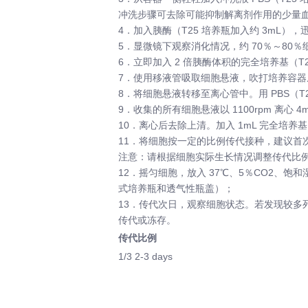
冲洗步骤可去除可能抑制解离剂作用的少量
4．加入胰酶（T25 培养瓶加入约 3mL
5．显微镜下观察消化情况，约 70％～8
6．立即加入 2 倍胰酶体积的完全培养基（
7．使用移液管吸取细胞悬液，吹打培养容
8．将细胞悬液转移至离心管中。用 PBS（T2
9．收集的所有细胞悬液以 1100rpm 离心 4m
10．离心后去除上清。加入 1mL 完全培
11．将细胞按一定的比例传代接种，建议首
注意：请根据细胞实际生长情况调整传代比
12．摇匀细胞，放入 37℃、5％CO2
式培养瓶和透气性瓶盖）；
13．传代次日，观察细胞状态。若发现较多
传代或冻存。
传代比例
1/3 2-3 days