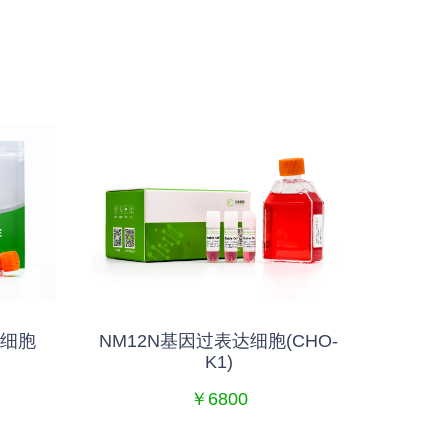
达细胞
NM12N基因过表达细胞(CHO-
MRGP
K1)
￥6800